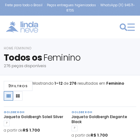
Frete para todo o Brasil · Peças entregues higienizadas · WhatsApp (11) 94571-
8735
HOME
FEMININO
›
Todos os
Feminino
276 peças disponíveis
Mostrando
1–12
de
276
resultados em
Feminino
FILTROS
GOLDBERGH
GOLDBERGH
Jaqueta Goldbergh Soleil Silver
Jaqueta Goldbergh Elegante
Black
P
P
R$ 1.700
a partir de
R$ 1.700
a partir de