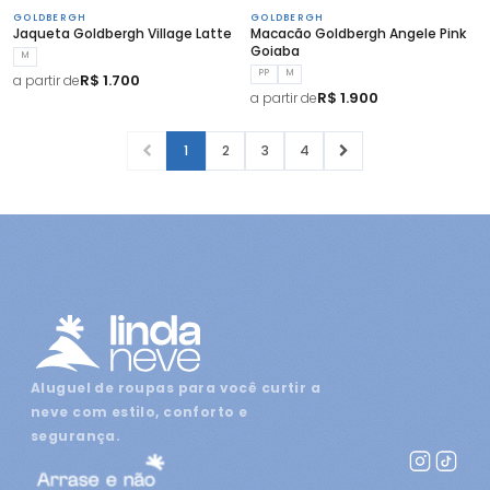
GOLDBERGH
GOLDBERGH
Jaqueta Goldbergh Village Latte
Macacão Goldbergh Angele Pink
Goiaba
M
PP
M
R$ 1.700
a partir de
R$ 1.900
a partir de
1
2
3
4
Aluguel de roupas para você curtir a
neve com estilo, conforto e
segurança.