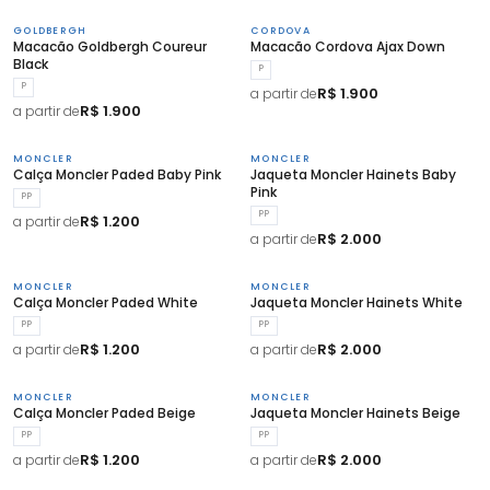
GOLDBERGH
CORDOVA
Macacão Goldbergh Coureur
Macacão Cordova Ajax Down
Black
P
P
R$ 1.900
a partir de
R$ 1.900
a partir de
MONCLER
MONCLER
Calça Moncler Paded Baby Pink
Jaqueta Moncler Hainets Baby
Pink
PP
PP
R$ 1.200
a partir de
R$ 2.000
a partir de
MONCLER
MONCLER
Calça Moncler Paded White
Jaqueta Moncler Hainets White
PP
PP
R$ 1.200
R$ 2.000
a partir de
a partir de
MONCLER
MONCLER
Calça Moncler Paded Beige
Jaqueta Moncler Hainets Beige
PP
PP
R$ 1.200
R$ 2.000
a partir de
a partir de