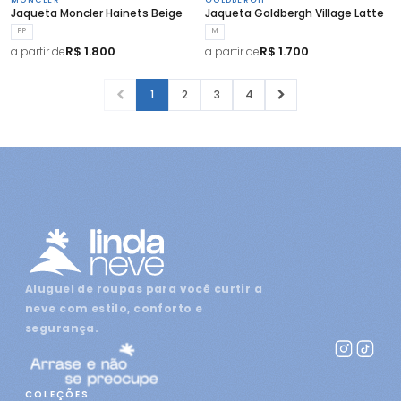
MONCLER
GOLDBERGH
Jaqueta Moncler Hainets Beige
Jaqueta Goldbergh Village Latte
PP
M
R$ 1.800
R$ 1.700
a partir de
a partir de
1
2
3
4
Aluguel de roupas para você curtir a
neve com estilo, conforto e
segurança.
COLEÇÕES