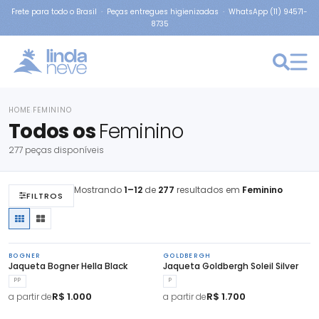
Frete para todo o Brasil · Peças entregues higienizadas · WhatsApp (11) 94571-
8735
HOME
FEMININO
›
Todos os
Feminino
277 peças disponíveis
Mostrando
1–12
de
277
resultados em
Feminino
FILTROS
BOGNER
GOLDBERGH
Jaqueta Bogner Hella Black
Jaqueta Goldbergh Soleil Silver
PP
P
R$ 1.000
R$ 1.700
a partir de
a partir de