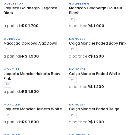
GOLDBERGH
GOLDBERGH
Jaqueta Goldbergh Elegante
Macacão Goldbergh Coureur
Black
Black
P
P
R$ 1.700
R$ 1.900
a partir de
a partir de
CORDOVA
MONCLER
Macacão Cordova Ajax Down
Calça Moncler Paded Baby Pink
P
PP
R$ 1.900
R$ 1.200
a partir de
a partir de
MONCLER
MONCLER
Jaqueta Moncler Hainets Baby
Calça Moncler Paded White
Pink
PP
PP
R$ 1.200
a partir de
R$ 1.800
a partir de
MONCLER
MONCLER
Jaqueta Moncler Hainets White
Calça Moncler Paded Beige
PP
PP
R$ 1.800
R$ 1.200
a partir de
a partir de