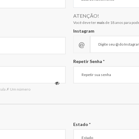
ATENÇÃO!
Você deve ter
mais
de 18 anos para pode
Instagram
@
Repetir Senha *
cula
✗ Um número
Estado *