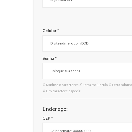
Celular *
Senha *
✗ Mínimo 8 caracteres
✗ Letra maiúscula
✗ Letra minús
✗ Um caractere especial
Endereço:
CEP *