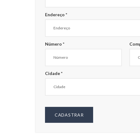
Endereço *
Número *
Com
Cidade *
CADASTRAR