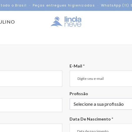
 todo o Brasil · Peças entregues higienizadas · WhatsApp (11)
ULINO
E-Mail *
Profissão
Data De Nascimento *