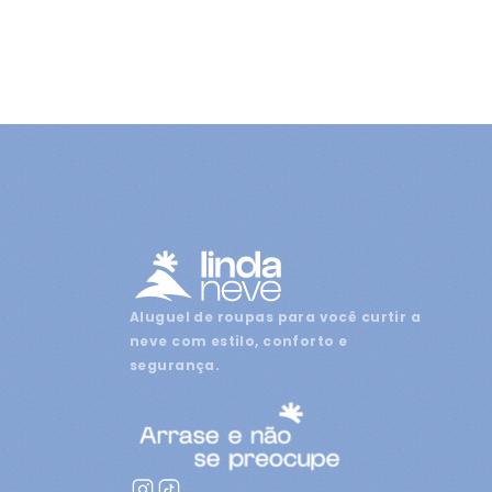
Aluguel de roupas para você curtir a
neve com estilo, conforto e
segurança.