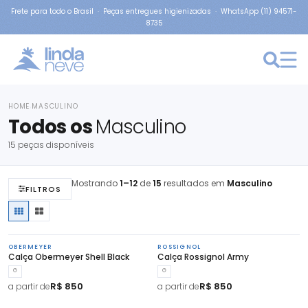
Frete para todo o Brasil · Peças entregues higienizadas · WhatsApp (11) 94571-
8735
HOME
MASCULINO
›
Todos os
Masculino
15 peças disponíveis
Mostrando
1–12
de
15
resultados em
Masculino
FILTROS
OBERMEYER
ROSSIGNOL
Calça Obermeyer Shell Black
Calça Rossignol Army
G
G
R$ 850
R$ 850
a partir de
a partir de