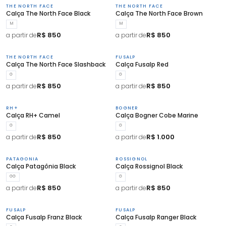
THE NORTH FACE
THE NORTH FACE
Calça The North Face Black
Calça The North Face Brown
M
M
R$ 850
R$ 850
a partir de
a partir de
THE NORTH FACE
FUSALP
Calça The North Face Slashback
Calça Fusalp Red
G
G
R$ 850
R$ 850
a partir de
a partir de
RH+
BOGNER
Calça RH+ Camel
Calça Bogner Cobe Marine
G
G
R$ 850
R$ 1.000
a partir de
a partir de
PATAGONIA
ROSSIGNOL
Calça Patagônia Black
Calça Rossignol Black
GG
G
R$ 850
R$ 850
a partir de
a partir de
FUSALP
FUSALP
Calça Fusalp Franz Black
Calça Fusalp Ranger Black