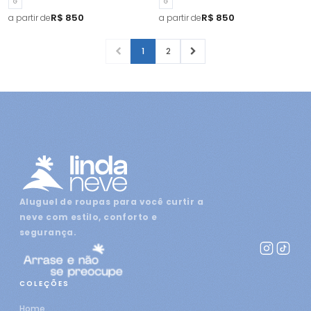
G
G
R$ 850
R$ 850
a partir de
a partir de
1
2
Aluguel de roupas para você curtir a
neve com estilo, conforto e
segurança.
COLEÇÕES
Home