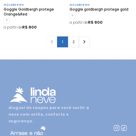
GOLDBERGH
GOLDBERGH
Goggle Goldbergh protege
Goggle goldbergh protege gold
Orange&Red
U
U
R$ 800
a partir de
R$ 800
a partir de
1
2
Aluguel de roupas para você curtir a
neve com estilo, conforto e
segurança.