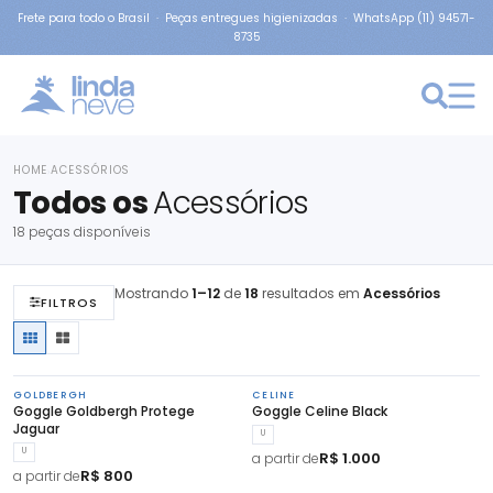
Frete para todo o Brasil · Peças entregues higienizadas · WhatsApp (11) 94571-
8735
HOME
ACESSÓRIOS
›
Todos os
Acessórios
18 peças disponíveis
Mostrando
1–12
de
18
resultados em
Acessórios
FILTROS
GOLDBERGH
CELINE
Goggle Goldbergh Protege
Goggle Celine Black
Jaguar
U
U
R$ 1.000
a partir de
R$ 800
a partir de