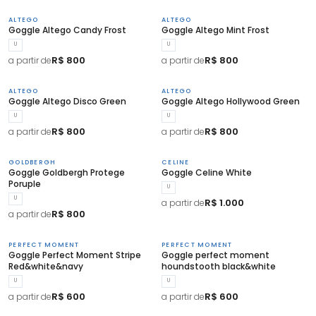
ALTEGO
ALTEGO
Goggle Altego Candy Frost
Goggle Altego Mint Frost
U
U
R$ 800
R$ 800
a partir de
a partir de
ALTEGO
ALTEGO
Goggle Altego Disco Green
Goggle Altego Hollywood Green
U
U
R$ 800
R$ 800
a partir de
a partir de
GOLDBERGH
CELINE
Goggle Goldbergh Protege
Goggle Celine White
Poruple
U
U
R$ 1.000
a partir de
R$ 800
a partir de
PERFECT MOMENT
PERFECT MOMENT
Goggle Perfect Moment Stripe
Goggle perfect moment
Red&white&navy
houndstooth black&white
U
U
R$ 600
R$ 600
a partir de
a partir de