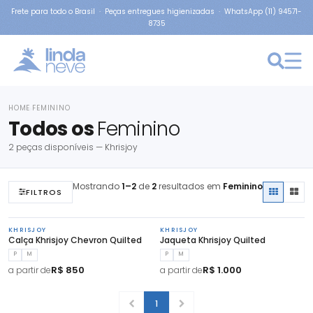
Frete para todo o Brasil · Peças entregues higienizadas · WhatsApp (11) 94571-
8735
HOME
FEMININO
›
Todos os
Feminino
2 peças disponíveis — Khrisjoy
Mostrando
1–2
de
2
resultados em
Feminino
FILTROS
KHRISJOY
KHRISJOY
Calça Khrisjoy Chevron Quilted
Jaqueta Khrisjoy Quilted
P
M
P
M
R$ 850
R$ 1.000
a partir de
a partir de
1