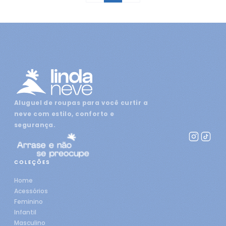
Aluguel de roupas para você curtir a
neve com estilo, conforto e
segurança.
COLEÇÕES
Home
Acessórios
Feminino
Infantil
Masculino