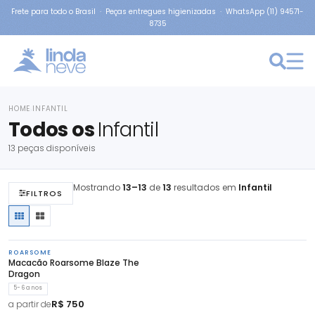
Frete para todo o Brasil · Peças entregues higienizadas · WhatsApp (11) 94571-
8735
HOME
INFANTIL
›
Todos os
Infantil
13 peças disponíveis
Mostrando
13–13
de
13
resultados em
Infantil
FILTROS
ROARSOME
Macacão Roarsome Blaze The
Dragon
5-6 anos
R$ 750
a partir de