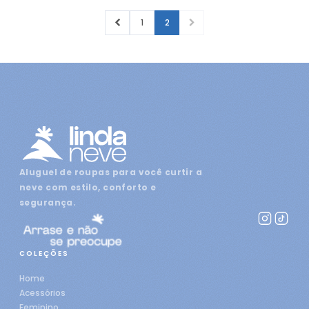
1
2
Aluguel de roupas para você curtir a
neve com estilo, conforto e
segurança.
COLEÇÕES
Home
Acessórios
Feminino