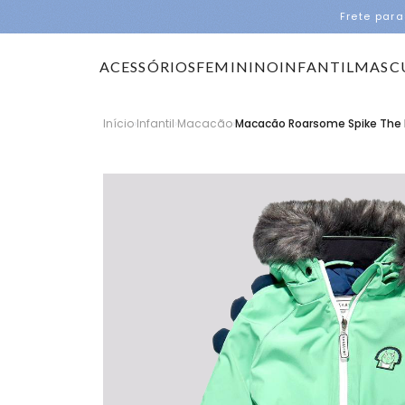
Frete para
ACESSÓRIOS
FEMININO
INFANTIL
MASC
Início
›
Infantil
›
Macacão
›
Macacão Roarsome Spike The 