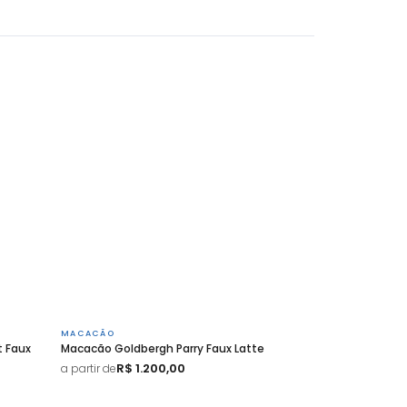
MACACÃO
t Faux
Macacão Goldbergh Parry Faux Latte
R$ 1.200,00
a partir de