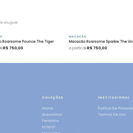
e aluguel.
O
MACACÃO
 Roarsome Pounce The Tiger
Macacão Roarsome Sparkie The Un
R$ 750,00
R$ 750,00
de
a partir de
COLEÇÕES
INSTITUCIONAL
Home
Política De Privaci
Acessórios
Termos De Uso
Feminino
Infantil