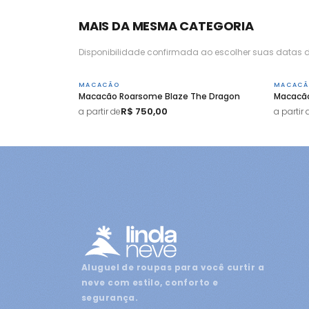
MAIS DA MESMA CATEGORIA
Disponibilidade confirmada ao escolher suas datas d
MACACÃO
MACACÃ
Macacão Roarsome Blaze The Dragon
Macacão
R$ 750,00
a partir de
a partir 
Aluguel de roupas para você curtir a
neve com estilo, conforto e
segurança.