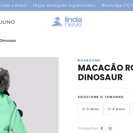
 todo o Brasil · Peças entregues higienizadas · WhatsApp (11)
ULINO
Dinosaur
ROARSOME
MACACÃO RO
DINOSAUR
SELECIONE O TAMANHO
2-3 anos
3-4 anos
Compartilhe: