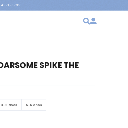
 94571-8735
ARSOME SPIKE THE
4-5 anos
5-6 anos