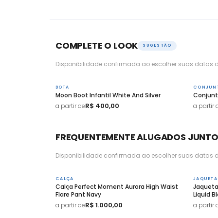
COMPLETE O LOOK
SUGESTÃO
Disponibilidade confirmada ao escolher suas datas d
BOTA
CONJUN
Moon Boot Infantil White And Silver
Conjunt
R$ 400,00
a partir de
a partir 
FREQUENTEMENTE ALUGADOS JUNT
Disponibilidade confirmada ao escolher suas datas d
CALÇA
JAQUETA
Calça Perfect Moment Aurora High Waist
Jaqueta
Flare Pant Navy
Liquid B
R$ 1.000,00
a partir de
a partir 