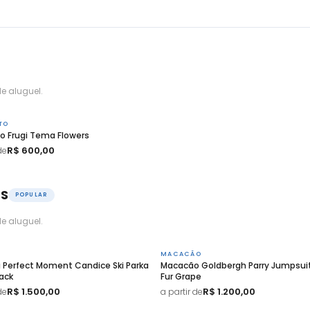
e aluguel.
TO
o Frugi Tema Flowers
R$ 600,00
de
OS
POPULAR
e aluguel.
MACACÃO
 Perfect Moment Candice Ski Parka
Macacão Goldbergh Parry Jumpsui
lack
Fur Grape
R$ 1.500,00
R$ 1.200,00
de
a partir de