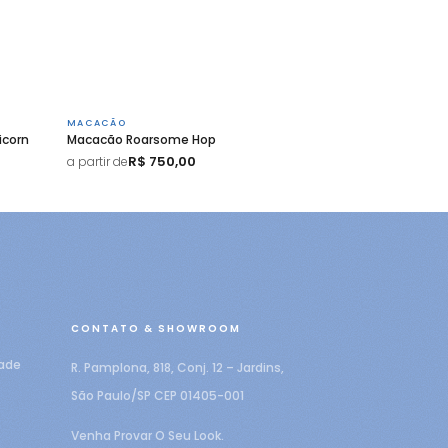
MACACÃO
icorn
Macacão Roarsome Hop
R$ 750,00
a partir de
CONTATO & SHOWROOM
dade
R. Pamplona, 818, Conj. 12 – Jardins,
São Paulo/SP CEP 01405-001
Venha Provar O Seu Look.