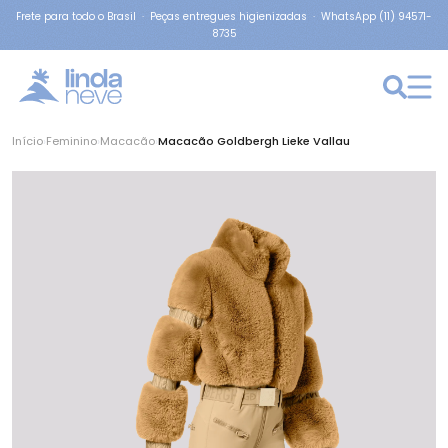
Frete para todo o Brasil · Peças entregues higienizadas · WhatsApp (11) 94571-
8735
Início
›
Feminino
›
Macacão
›
Macacão Goldbergh Lieke Vallau