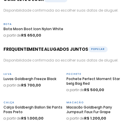
Disponibilidade confirmada ao escolher suas datas de aluguel.
BOTA
Bota Moon Boot Icon Nylon White
R$ 650,00
a partir de
FREQUENTEMENTE ALUGADOS JUNTOS
POPULAR
Disponibilidade confirmada ao escolher suas datas de aluguel.
LUVA
POCHETE
Luvas Goldbergh Freeze Black
Pochete Perfect Moment Star
belg Bag Red
R$ 700,00
a partir de
R$ 500,00
a partir de
CALÇA
MACACÃO
Calça Goldbergh Ballon Ski Pants
Macacão Goldbergh Parry
Poas Preto
Jumpsuit Faux Fur Grape
R$ 1.000,00
R$ 1.200,00
a partir de
a partir de