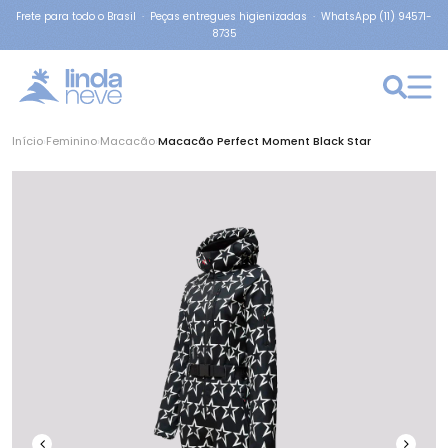
Frete para todo o Brasil · Peças entregues higienizadas · WhatsApp (11) 94571-
8735
Início
›
Feminino
›
Macacão
›
Macacão Perfect Moment Black Star