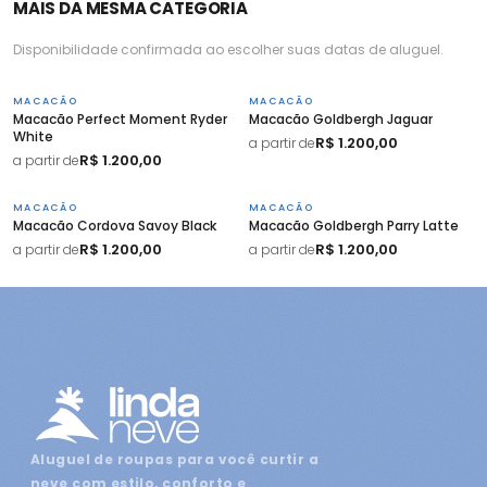
MAIS DA MESMA CATEGORIA
Disponibilidade confirmada ao escolher suas datas de aluguel.
MACACÃO
MACACÃO
Macacão Perfect Moment Ryder
Macacão Goldbergh Jaguar
White
R$ 1.200,00
a partir de
R$ 1.200,00
a partir de
MACACÃO
MACACÃO
Macacão Cordova Savoy Black
Macacão Goldbergh Parry Latte
R$ 1.200,00
R$ 1.200,00
a partir de
a partir de
Aluguel de roupas para você curtir a
neve com estilo, conforto e