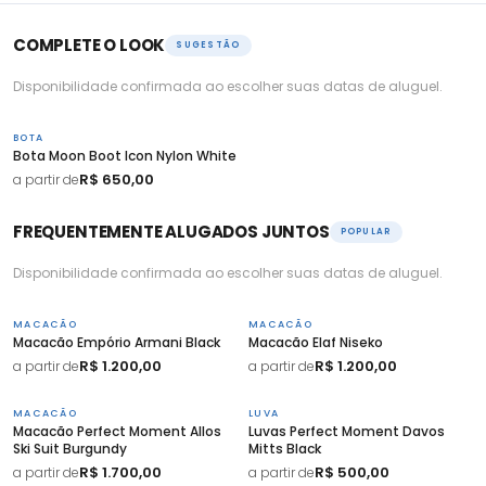
COMPLETE O LOOK
SUGESTÃO
Disponibilidade confirmada ao escolher suas datas de aluguel.
BOTA
Bota Moon Boot Icon Nylon White
R$ 650,00
a partir de
FREQUENTEMENTE ALUGADOS JUNTOS
POPULAR
Disponibilidade confirmada ao escolher suas datas de aluguel.
MACACÃO
MACACÃO
Macacão Empório Armani Black
Macacão Elaf Niseko
R$ 1.200,00
R$ 1.200,00
a partir de
a partir de
MACACÃO
LUVA
Macacão Perfect Moment Allos
Luvas Perfect Moment Davos
Ski Suit Burgundy
Mitts Black
R$ 1.700,00
R$ 500,00
a partir de
a partir de