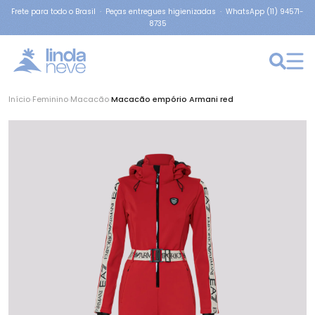
Frete para todo o Brasil · Peças entregues higienizadas · WhatsApp (11) 94571-
8735
Início
›
Feminino
›
Macacão
›
Macacão empório Armani red