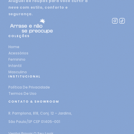
Aluguel de roupas para você curtir a
neve com estilo, conforto e
segurança.
COLEÇÕES
Home
Acessórios
Feminino
Infantil
Masculino
INSTITUCIONAL
Política De Privacidade
Termos De Uso
CONTATO & SHOWROOM
R. Pamplona, 818, Conj. 12 – Jardins,
São Paulo/SP CEP 01405-001
Venha Provar O Seu Look.