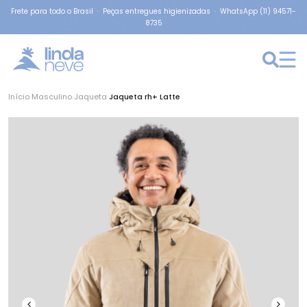
Frete para todo o Brasil · Peças entregues higienizadas · WhatsApp (11) 94571-
8735
Início
›
Masculino
›
Jaqueta
›
Jaqueta rh+ Latte