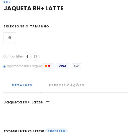
RH+
JAQUETA RH+ LATTE
SELECIONE O TAMANHO
G
Compartilhe:
Pagamento 100% seguro
DETALHES
ESPECIFICAÇÕES
—
Jaqueta rh+ Latte
.
COMPLETE O LOOK
SUGESTÃO