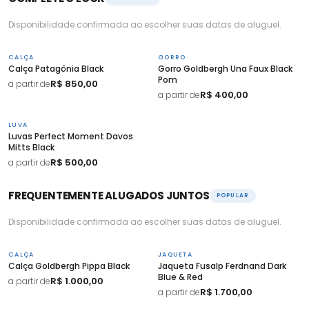
Disponibilidade confirmada ao escolher suas datas de aluguel.
CALÇA
GORRO
Calça Patagônia Black
Gorro Goldbergh Una Faux Black
Pom
R$ 850,00
a partir de
R$ 400,00
a partir de
LUVA
Luvas Perfect Moment Davos
Mitts Black
R$ 500,00
a partir de
FREQUENTEMENTE ALUGADOS JUNTOS
POPULAR
Disponibilidade confirmada ao escolher suas datas de aluguel.
CALÇA
JAQUETA
Calça Goldbergh Pippa Black
Jaqueta Fusalp Ferdnand Dark
Blue & Red
R$ 1.000,00
a partir de
R$ 1.700,00
a partir de