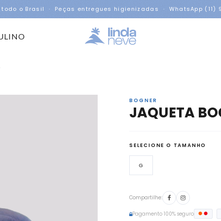
 todo o Brasil · Peças entregues higienizadas · WhatsApp (11)
ULINO
e
BOGNER
JAQUETA BO
SELECIONE O TAMANHO
G
Compartilhe:
Pagamento 100% seguro