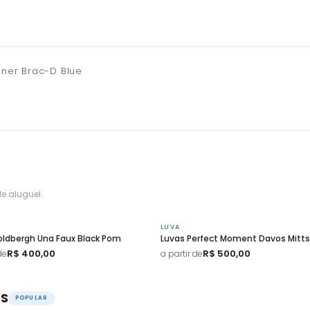
ner Brac-D Blue
e aluguel.
LUVA
oldbergh Una Faux Black Pom
Luvas Perfect Moment Davos Mitts
R$ 400,00
R$ 500,00
de
a partir de
OS
POPULAR