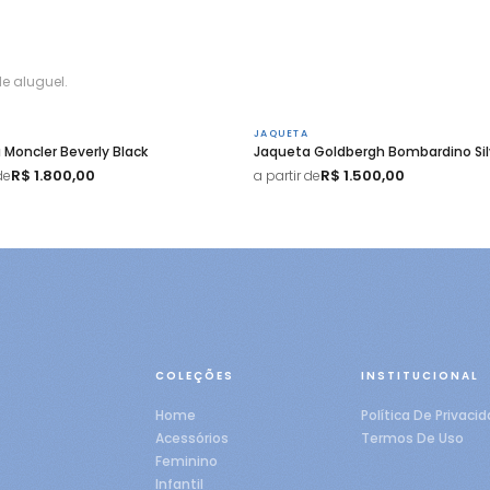
e aluguel.
JAQUETA
 Moncler Beverly Black
Jaqueta Goldbergh Bombardino Sil
R$ 1.800,00
R$ 1.500,00
de
a partir de
COLEÇÕES
INSTITUCIONAL
Home
Política De Privaci
Acessórios
Termos De Uso
Feminino
Infantil