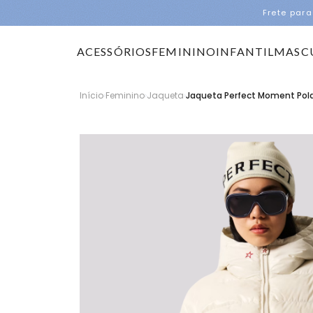
Frete para
ACESSÓRIOS
FEMININO
INFANTIL
MASC
Início
›
Feminino
›
Jaqueta
›
Jaqueta Perfect Moment Pola