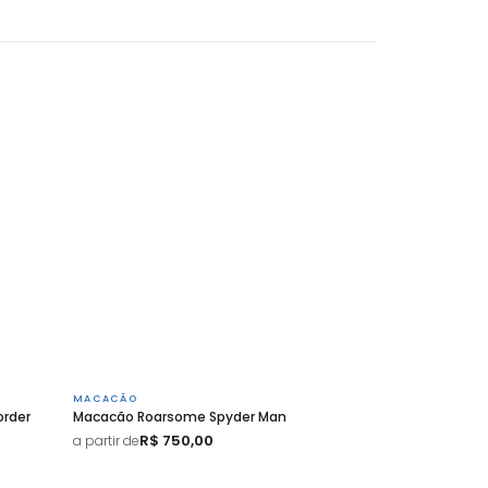
MACACÃO
order
Macacão Roarsome Spyder Man
R$ 750,00
a partir de