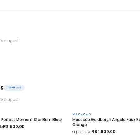
e aluguel.
OS
POPULAR
e aluguel.
MACACÃO
 Perfect Moment Star Bum Black
Macacão Goldbergh Angele Faux B
Orange
R$ 500,00
de
R$ 1.900,00
a partir de