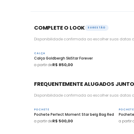
COMPLETE O LOOK
SUGESTÃO
Disponibilidade confirmada ao escolher suas datas d
CALÇA
Calça Goldbergh SkiStar Forever
R$ 850,00
a partir de
FREQUENTEMENTE ALUGADOS JUNT
Disponibilidade confirmada ao escolher suas datas d
POCHETE
POCHETE
Pochete Perfect Moment Star belg Bag Red
Pochete
R$ 500,00
a partir de
a partir 