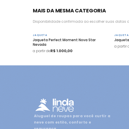
MAIS DA MESMA CATEGORIA
Disponibilidade confirmada ao escolher suas datas d
JAQUETA
JAQUETA
Jaqueta Perfect Moment Nova Star
Jaqueta
Nevada
a partir 
R$ 1.000,00
a partir de
Aluguel de roupas para você curtir a
neve com estilo, conforto e
segurança.