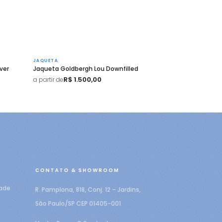
JAQUETA
ver
Jaqueta Goldbergh Lou Downfilled
R$ 1.500,00
a partir de
CONTATO & SHOWROOM
dade
R. Pamplona, 818, Conj. 12 – Jardins,
São Paulo/SP CEP 01405-001