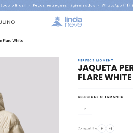
 todo o Brasil · Peças entregues higienizadas · WhatsApp (11)
ULINO
r Flare White
PERFECT MOMENT
JAQUETA PE
FLARE WHITE
SELECIONE O TAMANHO
P
Compartilhe: