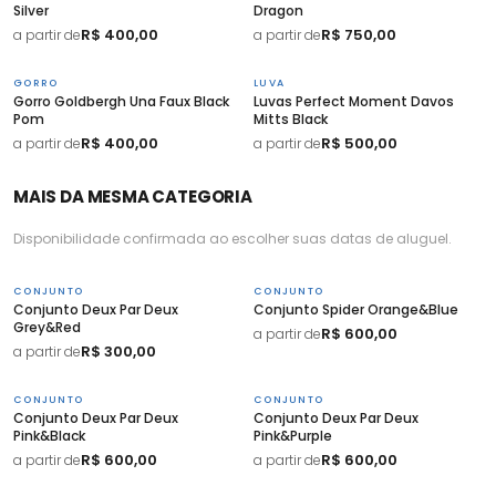
Silver
Dragon
R$ 400,00
R$ 750,00
a partir de
a partir de
GORRO
LUVA
Gorro Goldbergh Una Faux Black
Luvas Perfect Moment Davos
Pom
Mitts Black
R$ 400,00
R$ 500,00
a partir de
a partir de
MAIS DA MESMA CATEGORIA
Disponibilidade confirmada ao escolher suas datas de aluguel.
CONJUNTO
CONJUNTO
Conjunto Deux Par Deux
Conjunto Spider Orange&Blue
Grey&Red
R$ 600,00
a partir de
R$ 300,00
a partir de
CONJUNTO
CONJUNTO
Conjunto Deux Par Deux
Conjunto Deux Par Deux
Pink&Black
Pink&Purple
R$ 600,00
R$ 600,00
a partir de
a partir de