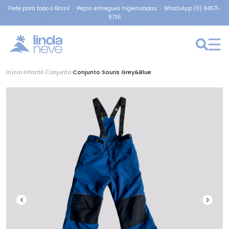
Frete para todo o Brasil · Peças entregues higienizadas · WhatsApp (11) 94571-
8735
Início
›
Infantil
›
Conjunto
›
Conjunto Souris Grey&Blue