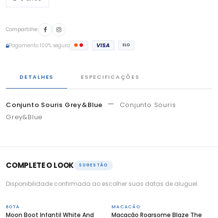
Compartilhe:
Pagamento 100% seguro
DETALHES
ESPECIFICAÇÕES
—
Conjunto Souris Grey&Blue
Conjunto Souris
Grey&Blue
COMPLETE O LOOK
SUGESTÃO
Disponibilidade confirmada ao escolher suas datas de aluguel.
BOTA
MACACÃO
Moon Boot Infantil White And
Macacão Roarsome Blaze The