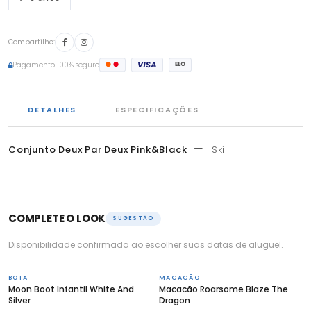
Compartilhe:
Pagamento 100% seguro
DETALHES
ESPECIFICAÇÕES
—
Conjunto Deux Par Deux Pink&Black
Ski
COMPLETE O LOOK
SUGESTÃO
Disponibilidade confirmada ao escolher suas datas de aluguel.
BOTA
MACACÃO
Moon Boot Infantil White And
Macacão Roarsome Blaze The
Silver
Dragon