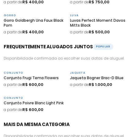
R$ 400,00
R$ 750,00
a partir de
a partir de
GORRO
LUVA
Gorro Goldbergh Una Faux Black
Luvas Perfect Moment Davos
Pom
Mitts Black
R$ 400,00
R$ 500,00
a partir de
a partir de
FREQUENTEMENTE ALUGADOS JUNTOS
POPULAR
Disponibilidade confirmada ao escolher suas datas de aluguel.
CONJUNTO
JAQUETA
Conjunto Frugi Tema Flowers
Jaqueta Bogner Brac-D Blue
R$ 600,00
R$ 1.000,00
a partir de
a partir de
CONJUNTO
Conjunto Poivre Blanc Light Pink
R$ 600,00
a partir de
MAIS DA MESMA CATEGORIA
Disponibilidade confirmada ao escolher suas datas de aluguel.