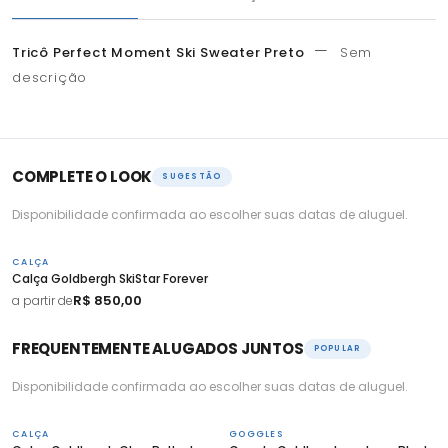
—
Tricô Perfect Moment Ski Sweater Preto
Sem
descrição
COMPLETE O LOOK
SUGESTÃO
Disponibilidade confirmada ao escolher suas datas de aluguel.
CALÇA
Calça Goldbergh SkiStar Forever
R$ 850,00
a partir de
FREQUENTEMENTE ALUGADOS JUNTOS
POPULAR
Disponibilidade confirmada ao escolher suas datas de aluguel.
CALÇA
GOGGLES