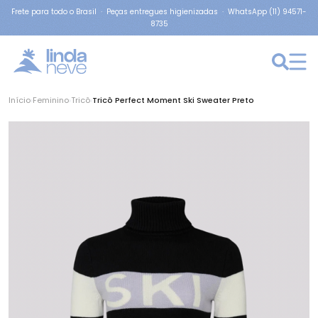
Frete para todo o Brasil · Peças entregues higienizadas · WhatsApp (11) 94571-
8735
Início
›
Feminino
›
Tricô
›
Tricô Perfect Moment Ski Sweater Preto