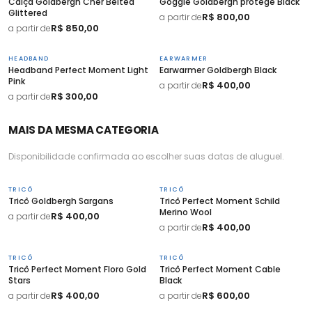
Calça Goldbergh Cher Belted
Goggle Goldbergh protege Black
Glittered
R$ 800,00
a partir de
R$ 850,00
a partir de
HEADBAND
EARWARMER
Headband Perfect Moment Light
Earwarmer Goldbergh Black
Pink
R$ 400,00
a partir de
R$ 300,00
a partir de
MAIS DA MESMA CATEGORIA
Disponibilidade confirmada ao escolher suas datas de aluguel.
TRICÔ
TRICÔ
Tricô Goldbergh Sargans
Tricô Perfect Moment Schild
Merino Wool
R$ 400,00
a partir de
R$ 400,00
a partir de
TRICÔ
TRICÔ
Tricô Perfect Moment Floro Gold
Tricô Perfect Moment Cable
Stars
Black
R$ 400,00
R$ 600,00
a partir de
a partir de