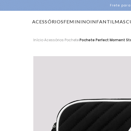
Frete para
ACESSÓRIOS
FEMININO
INFANTIL
MASC
Início
›
Acessórios
›
Pochete
›
Pochete Perfect Moment Sta