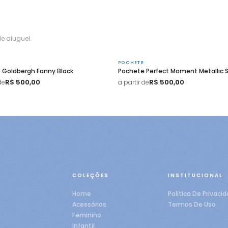
e aluguel.
POCHETE
 Goldbergh Fanny Black
Pochete Perfect Moment Metallic S
R$ 500,00
R$ 500,00
de
a partir de
COLEÇÕES
INSTITUCIONAL
Home
Política De Privaci
Acessórios
Termos De Uso
Feminino
Infantil