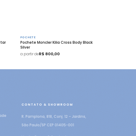
POCHETE
tar
Pochete Moncler Kilia Cross Body Black
Silver
R$ 800,00
a partir de
CONTATO & SHOWROOM
dade
R. Pamplona, 818, Conj. 12 – Jardins,
São Paulo/SP CEP 01405-001