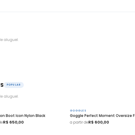
e aluguel.
OS
POPULAR
e aluguel.
GOGGLES
on Boot Icon Nylon Black
Goggle Perfect Moment Oversize 
R$ 650,00
R$ 600,00
de
a partir de