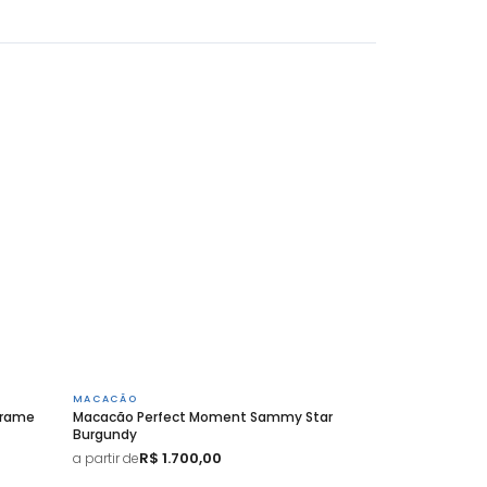
MACACÃO
Frame
Macacão Perfect Moment Sammy Star
Burgundy
R$ 1.700,00
a partir de