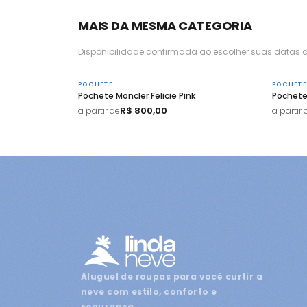
MAIS DA MESMA CATEGORIA
Disponibilidade confirmada ao escolher suas datas d
POCHETE
POCHETE
Pochete Moncler Felicie Pink
Pochete
R$ 800,00
a partir de
a partir 
Aluguel de roupas para você curtir a
neve com estilo, conforto e
segurança.