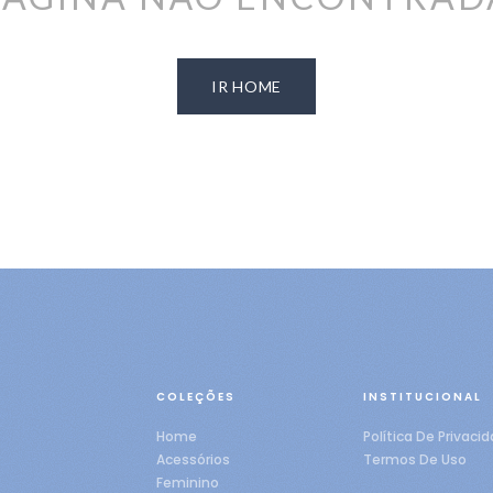
IR HOME
COLEÇÕES
INSTITUCIONAL
Home
Política De Privaci
Acessórios
Termos De Uso
Feminino