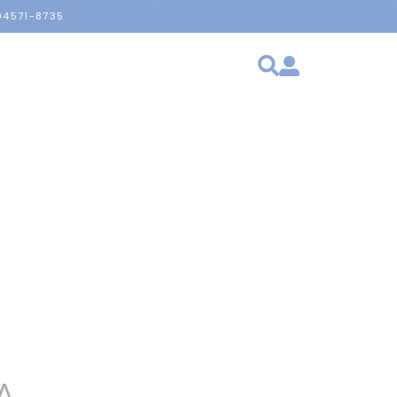
 94571-8735
A