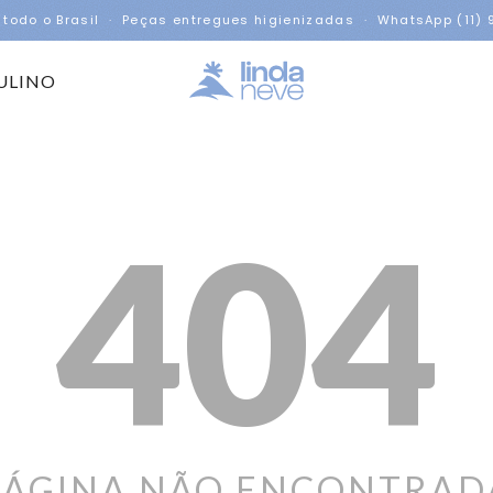
 todo o Brasil · Peças entregues higienizadas · WhatsApp (11)
ULINO
404
PÁGINA NÃO ENCONTRAD