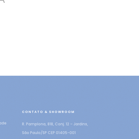
CONTATO & SHOWROOM
dade
R. Pamplona, 818, Conj. 12 – Jardins,
São Paulo/SP CEP 01405-001