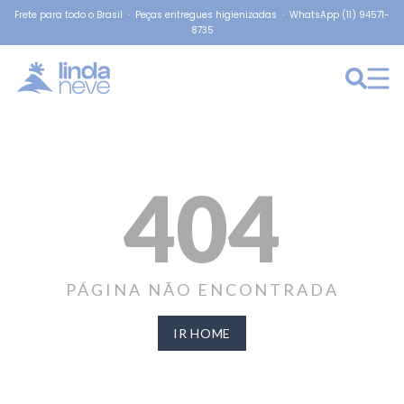
Frete para todo o Brasil · Peças entregues higienizadas · WhatsApp (11) 94571-
8735
404
PÁGINA NÃO ENCONTRADA
IR HOME