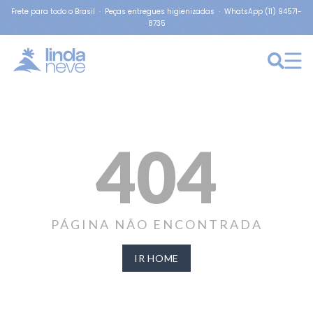
Frete para todo o Brasil · Peças entregues higienizadas · WhatsApp (11) 94571-
8735
404
PÁGINA NÃO ENCONTRADA
IR HOME