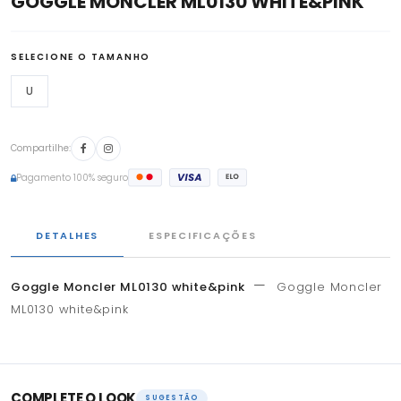
GOGGLE MONCLER ML0130 WHITE&PINK
SELECIONE O TAMANHO
U
Compartilhe:
Pagamento 100% seguro
DETALHES
ESPECIFICAÇÕES
—
Goggle Moncler ML0130 white&pink
Goggle Moncler
ML0130 white&pink
COMPLETE O LOOK
SUGESTÃO