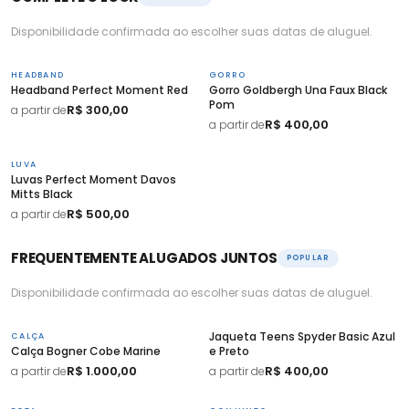
Disponibilidade confirmada ao escolher suas datas de aluguel.
HEADBAND
GORRO
Headband Perfect Moment Red
Gorro Goldbergh Una Faux Black
Pom
R$ 300,00
a partir de
R$ 400,00
a partir de
LUVA
Luvas Perfect Moment Davos
Mitts Black
R$ 500,00
a partir de
FREQUENTEMENTE ALUGADOS JUNTOS
POPULAR
Disponibilidade confirmada ao escolher suas datas de aluguel.
Jaqueta Teens Spyder Basic Azul
CALÇA
Calça Bogner Cobe Marine
e Preto
R$ 1.000,00
R$ 400,00
a partir de
a partir de