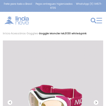
Frete para todo o Brasil · Peças entregues higienizadas · WhatsApp (11) 94571-
8735
Início
›
Acessórios
›
Goggles
›
Goggle Moncler ML0130 white&pink