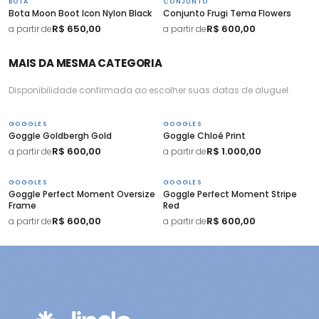
BOTA
CONJUNTO
Bota Moon Boot Icon Nylon Black
Conjunto Frugi Tema Flowers
R$ 650,00
R$ 600,00
a partir de
a partir de
MAIS DA MESMA CATEGORIA
Disponibilidade confirmada ao escolher suas datas de aluguel.
GOGGLES
GOGGLES
Goggle Goldbergh Gold
Goggle Chloé Print
R$ 600,00
R$ 1.000,00
a partir de
a partir de
GOGGLES
GOGGLES
Goggle Perfect Moment Oversize
Goggle Perfect Moment Stripe
Frame
Red
R$ 600,00
R$ 600,00
a partir de
a partir de