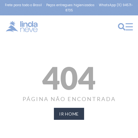
Frete para todo o Brasil · Peças entregues higienizadas · WhatsApp (11) 94571-
8735
404
PÁGINA NÃO ENCONTRADA
IR HOME