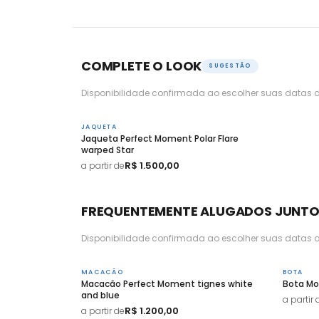
COMPLETE O LOOK
SUGESTÃO
Disponibilidade confirmada ao escolher suas datas d
JAQUETA
Jaqueta Perfect Moment Polar Flare
warped Star
R$ 1.500,00
a partir de
FREQUENTEMENTE ALUGADOS JUNT
Disponibilidade confirmada ao escolher suas datas d
MACACÃO
BOTA
Macacão Perfect Moment tignes white
Bota Mo
and blue
a partir 
R$ 1.200,00
a partir de