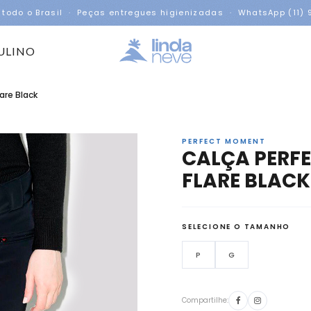
 todo o Brasil · Peças entregues higienizadas · WhatsApp (11)
ULINO
are Black
PERFECT MOMENT
CALÇA PER
FLARE BLACK
SELECIONE O TAMANHO
P
G
Compartilhe: