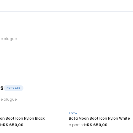
e aluguel.
OS
POPULAR
e aluguel.
BOTA
on Boot Icon Nylon Black
Bota Moon Boot Icon Nylon White
R$ 650,00
R$ 650,00
de
a partir de