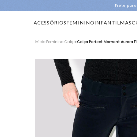
Frete para
ACESSÓRIOS
FEMININO
INFANTIL
MASC
Início
›
Feminino
›
Calça
›
Calça Perfect Moment Aurora Fl