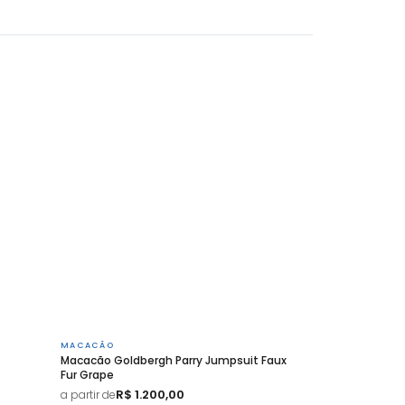
MACACÃO
Macacão Goldbergh Parry Jumpsuit Faux
Fur Grape
R$ 1.200,00
a partir de