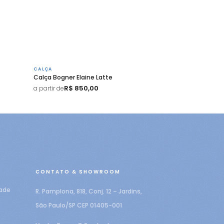
CALÇA
Calça Bogner Elaine Latte
R$ 850,00
a partir de
CONTATO & SHOWROOM
dade
R. Pamplona, 818, Conj. 12 – Jardins,
São Paulo/SP CEP 01405-001