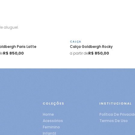
e aluguel.
CALÇA
ldbergh Paris Latte
Calça Goldbergh Rocky
R$ 850,00
R$ 850,00
de
a partir de
COLEÇÕES
INSTITUCIONAL
Home
Política De Privaci
Acessórios
Termos De Uso
Feminino
Infantil