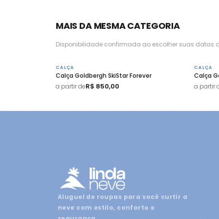
MAIS DA MESMA CATEGORIA
Disponibilidade confirmada ao escolher suas datas d
CALÇA
CALÇA
Calça Goldbergh SkiStar Forever
Calça Go
R$ 850,00
a partir de
a partir 
Aluguel de roupas para você curtir a
neve com estilo, conforto e
segurança.