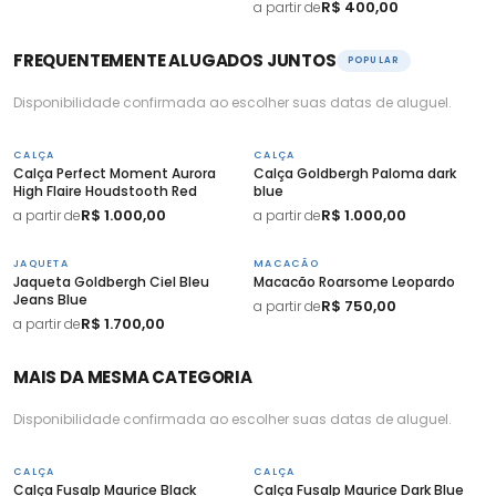
R$ 400,00
a partir de
FREQUENTEMENTE ALUGADOS JUNTOS
POPULAR
Disponibilidade confirmada ao escolher suas datas de aluguel.
CALÇA
CALÇA
Calça Perfect Moment Aurora
Calça Goldbergh Paloma dark
High Flaire Houdstooth Red
blue
R$ 1.000,00
R$ 1.000,00
a partir de
a partir de
JAQUETA
MACACÃO
Jaqueta Goldbergh Ciel Bleu
Macacão Roarsome Leopardo
Jeans Blue
R$ 750,00
a partir de
R$ 1.700,00
a partir de
MAIS DA MESMA CATEGORIA
Disponibilidade confirmada ao escolher suas datas de aluguel.
CALÇA
CALÇA
Calça Fusalp Maurice Black
Calça Fusalp Maurice Dark Blue