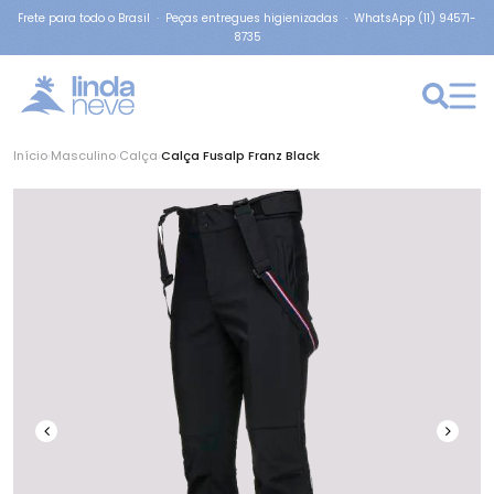
Frete para todo o Brasil · Peças entregues higienizadas · WhatsApp (11) 94571-
8735
Início
›
Masculino
›
Calça
›
Calça Fusalp Franz Black