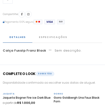
Compartilhe:
Pagamento 100% seguro
DETALHES
ESPECIFICAÇÕES
—
Calça Fusalp Franz Black
Sem descrição.
COMPLETE O LOOK
SUGESTÃO
Disponibilidade confirmada ao escolher suas datas de aluguel.
JAQUETA
GORRO
Jaqueta Bogner Fire ice Dark Blue
Gorro Goldbergh Una Faux Black
Pom
R$ 1.000,00
a partir de