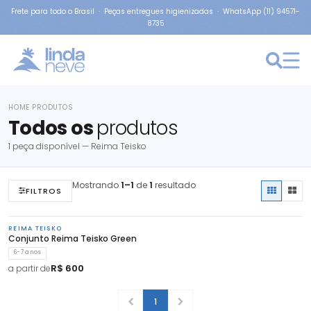
Frete para todo o Brasil · Peças entregues higienizadas · WhatsApp (11) 94571-
8735
HOME
PRODUTOS
›
Todos os
produtos
1 peça disponível — Reima Teisko
Mostrando
1–1
de
1
resultado
FILTROS
REIMA TEISKO
Conjunto Reima Teisko Green
6-7 anos
R$ 600
a partir de
1