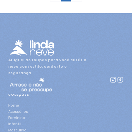
Aluguel de roupas para você curtir a
neve com estilo, conforto e
segurança.
COLEÇÕES
Home
Acessórios
Feminino
Infantil
Masculino