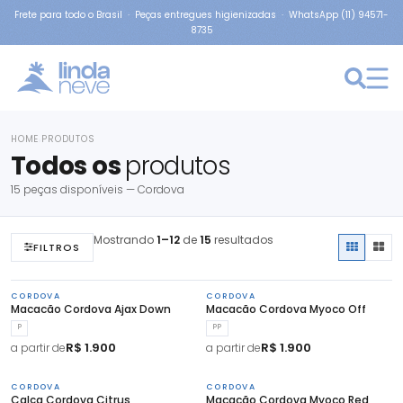
Frete para todo o Brasil · Peças entregues higienizadas · WhatsApp (11) 94571-
8735
HOME
PRODUTOS
›
Todos os
produtos
15 peças disponíveis — Cordova
Mostrando
1–12
de
15
resultados
FILTROS
CORDOVA
CORDOVA
Macacão Cordova Ajax Down
Macacão Cordova Myoco Off
P
PP
R$ 1.900
R$ 1.900
a partir de
a partir de
CORDOVA
CORDOVA
Calça Cordova Citrus
Macacão Cordova Myoco Red