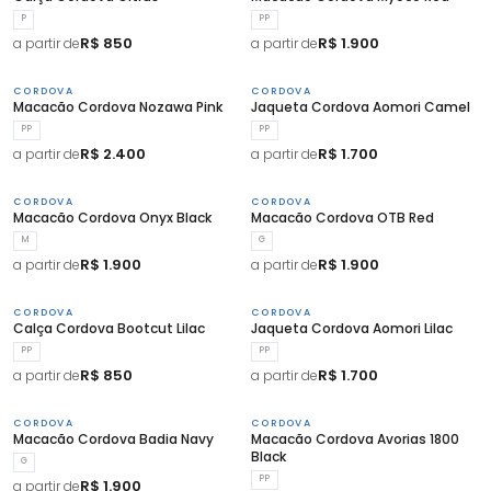
P
PP
R$ 850
R$ 1.900
a partir de
a partir de
CORDOVA
CORDOVA
Macacão Cordova Nozawa Pink
Jaqueta Cordova Aomori Camel
PP
PP
R$ 2.400
R$ 1.700
a partir de
a partir de
CORDOVA
CORDOVA
Macacão Cordova Onyx Black
Macacão Cordova OTB Red
M
G
R$ 1.900
R$ 1.900
a partir de
a partir de
CORDOVA
CORDOVA
Calça Cordova Bootcut Lilac
Jaqueta Cordova Aomori Lilac
PP
PP
R$ 850
R$ 1.700
a partir de
a partir de
CORDOVA
CORDOVA
Macacão Cordova Badia Navy
Macacão Cordova Avorias 1800
Black
G
PP
R$ 1.900
a partir de