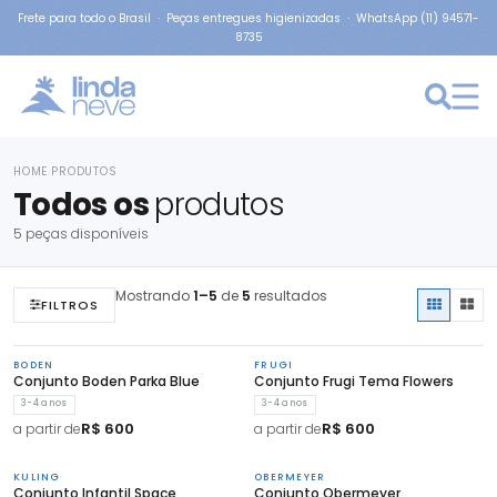
Frete para todo o Brasil · Peças entregues higienizadas · WhatsApp (11) 94571-
8735
HOME
PRODUTOS
›
Todos os
produtos
5 peças disponíveis
Mostrando
1–5
de
5
resultados
FILTROS
BODEN
FRUGI
Conjunto Boden Parka Blue
Conjunto Frugi Tema Flowers
3-4 anos
3-4 anos
R$ 600
R$ 600
a partir de
a partir de
KULING
OBERMEYER
Conjunto Infantil Space
Conjunto Obermeyer