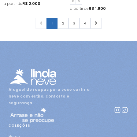
P
G
R$ 2.000
a partir de
R$ 1.900
a partir de
1
2
3
4
Aluguel de roupas para você curtir a
neve com estilo, conforto e
segurança.
COLEÇÕES
Home