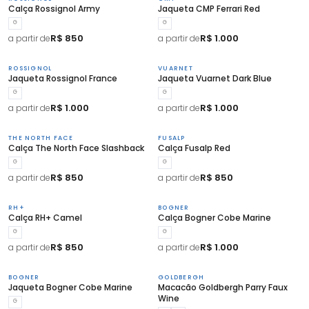
Calça Rossignol Army
Jaqueta CMP Ferrari Red
G
G
R$ 850
R$ 1.000
a partir de
a partir de
ROSSIGNOL
VUARNET
Jaqueta Rossignol France
Jaqueta Vuarnet Dark Blue
G
G
R$ 1.000
R$ 1.000
a partir de
a partir de
THE NORTH FACE
FUSALP
Calça The North Face Slashback
Calça Fusalp Red
G
G
R$ 850
R$ 850
a partir de
a partir de
RH+
BOGNER
Calça RH+ Camel
Calça Bogner Cobe Marine
G
G
R$ 850
R$ 1.000
a partir de
a partir de
BOGNER
GOLDBERGH
Jaqueta Bogner Cobe Marine
Macacão Goldbergh Parry Faux
Wine
G