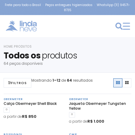
Frete para todo o Brasil · Peças entregues higienizadas · WhatsApp (11) 94571-
8735
HOME
PRODUTOS
›
Todos os
produtos
64 peças disponíveis
Mostrando
1–12
de
64
resultados
FILTROS
OBERMEYER
OBERMEYER
Calça Obermeyer Shell Black
Jaqueta Obermeyer Tungsten
Yellow
G
G
R$ 850
a partir de
R$ 1.000
a partir de
ROSSIGNOL
CMP