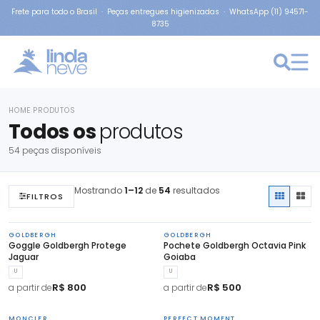
Frete para todo o Brasil · Peças entregues higienizadas · WhatsApp (11) 94571-
8735
HOME
PRODUTOS
›
Todos os
produtos
54 peças disponíveis
Mostrando
1–12
de
54
resultados
FILTROS
GOLDBERGH
GOLDBERGH
Goggle Goldbergh Protege
Pochete Goldbergh Octavia Pink
Jaguar
Goiaba
U
U
R$ 800
R$ 500
a partir de
a partir de
MONCLER
PERFECT MOMENT