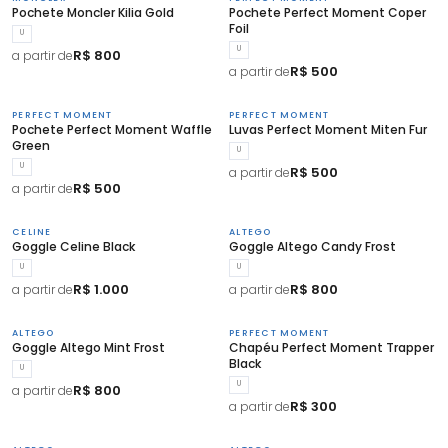
Pochete Moncler Kilia Gold
Pochete Perfect Moment Coper
Foil
U
U
R$ 800
a partir de
R$ 500
a partir de
PERFECT MOMENT
PERFECT MOMENT
Pochete Perfect Moment Waffle
Luvas Perfect Moment Miten Fur
Green
U
U
R$ 500
a partir de
R$ 500
a partir de
CELINE
ALTEGO
Goggle Celine Black
Goggle Altego Candy Frost
U
U
R$ 1.000
R$ 800
a partir de
a partir de
ALTEGO
PERFECT MOMENT
Goggle Altego Mint Frost
Chapéu Perfect Moment Trapper
Black
U
U
R$ 800
a partir de
R$ 300
a partir de