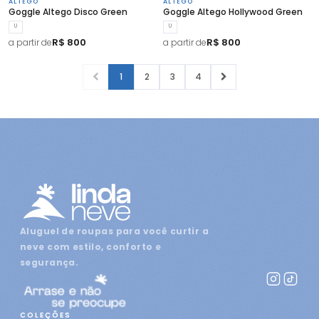
ALTEGO
ALTEGO
Goggle Altego Disco Green
Goggle Altego Hollywood Green
U
U
R$ 800
R$ 800
a partir de
a partir de
1
2
3
4
Aluguel de roupas para você curtir a
neve com estilo, conforto e
segurança.
COLEÇÕES