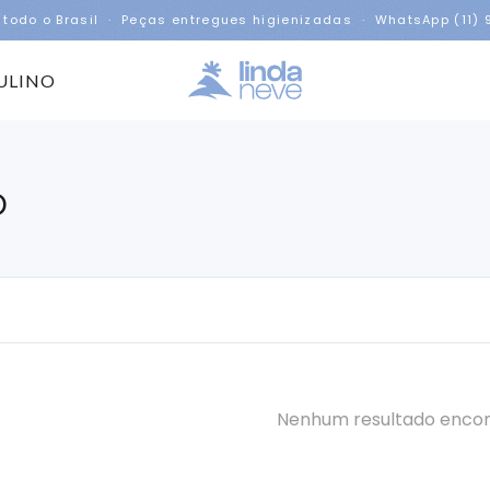
 todo o Brasil · Peças entregues higienizadas · WhatsApp (11)
ULINO
o
Nenhum resultado enco