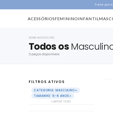
Frete para
ACESSÓRIOS
FEMININO
INFANTIL
MASC
HOME
MASCULINO
›
Todos os
Masculin
0 peças disponíveis
FILTROS ATIVOS
×
CATEGORIA: MASCULINO
×
TAMANHO: 5-6 ANOS
LIMPAR TUDO