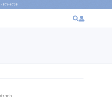
 94571-8735
ntrado