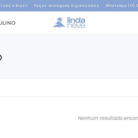
 todo o Brasil · Peças entregues higienizadas · WhatsApp (11)
ULINO
o
Nenhum resultado enco