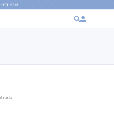
 94571-8735
ntrado