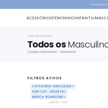
Frete para
ACESSÓRIOS
FEMININO
INFANTIL
MASC
HOME
MASCULINO
›
Todos os
Masculin
0 peças disponíveis — Roarsome
FILTROS ATIVOS
×
CATEGORIA: MASCULINO
×
SUB-CAT: JAQUETA
×
MARCA: ROARSOME
LIMPAR TUDO