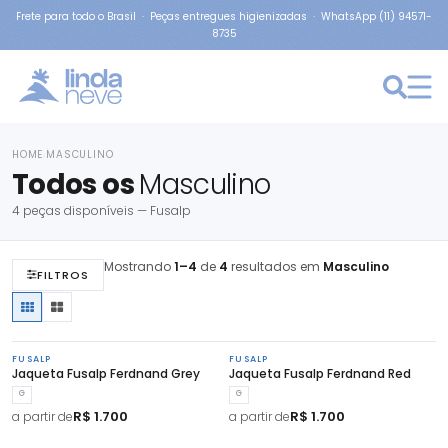
Frete para todo o Brasil · Peças entregues higienizadas · WhatsApp (11) 94571-
8735
HOME
MASCULINO
›
Todos os
Masculino
4 peças disponíveis — Fusalp
Mostrando
1–4
de
4
resultados em
Masculino
FILTROS
FUSALP
FUSALP
Jaqueta Fusalp Ferdnand Grey
Jaqueta Fusalp Ferdnand Red
G
G
R$ 1.700
R$ 1.700
a partir de
a partir de