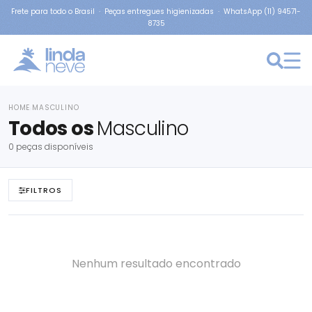
Frete para todo o Brasil · Peças entregues higienizadas · WhatsApp (11) 94571-
8735
HOME
MASCULINO
›
Todos os
Masculino
0 peças disponíveis
FILTROS
Nenhum resultado encontrado