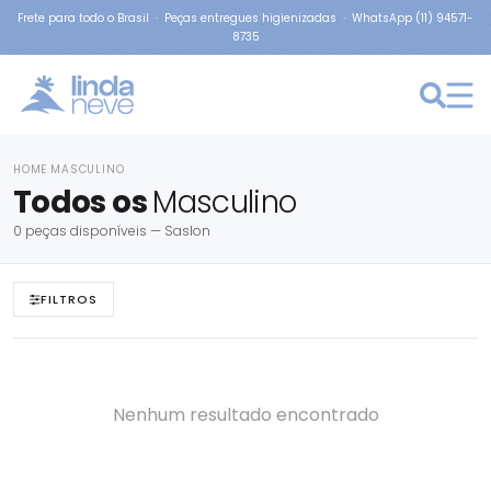
Frete para todo o Brasil · Peças entregues higienizadas · WhatsApp (11) 94571-
8735
HOME
MASCULINO
›
Todos os
Masculino
0 peças disponíveis — Saslon
FILTROS
Nenhum resultado encontrado