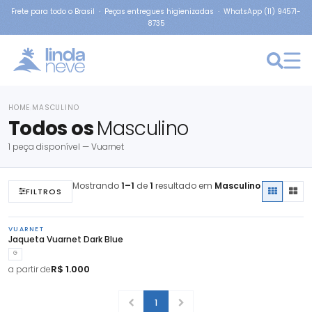
Frete para todo o Brasil · Peças entregues higienizadas · WhatsApp (11) 94571-
8735
HOME
MASCULINO
›
Todos os
Masculino
1 peça disponível — Vuarnet
Mostrando
1–1
de
1
resultado em
Masculino
FILTROS
VUARNET
Jaqueta Vuarnet Dark Blue
G
R$ 1.000
a partir de
1