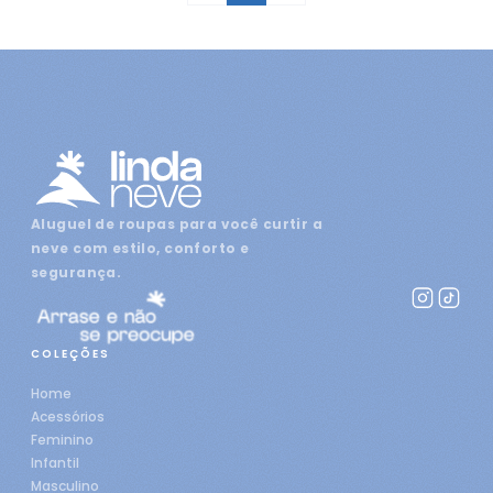
Aluguel de roupas para você curtir a
neve com estilo, conforto e
segurança.
COLEÇÕES
Home
Acessórios
Feminino
Infantil
Masculino