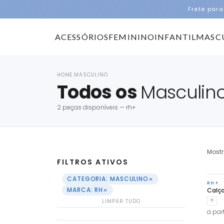
Frete para
ACESSÓRIOS
FEMININO
INFANTIL
MASC
HOME
MASCULINO
›
Todos os
Masculin
2 peças disponíveis — rh+
Most
FILTROS ATIVOS
×
CATEGORIA: MASCULINO
RH+
×
MARCA: RH
Calç
LIMPAR TUDO
G
a part