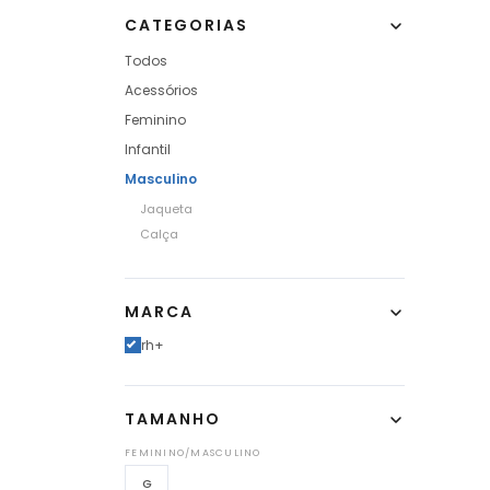
CATEGORIAS
Todos
Acessórios
Feminino
Infantil
Masculino
Jaqueta
Calça
MARCA
rh+
TAMANHO
FEMININO/MASCULINO
G