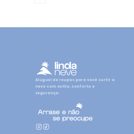
Aluguel de roupas para você curtir a
neve com estilo, conforto e
segurança.