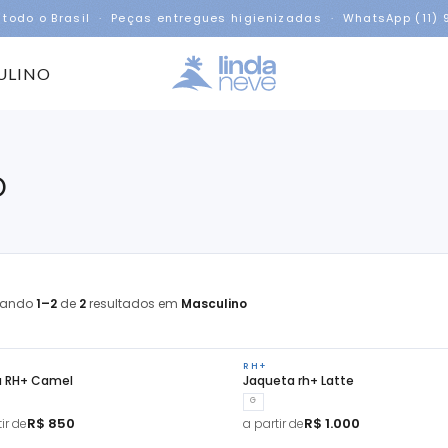
 todo o Brasil · Peças entregues higienizadas · WhatsApp (11)
ULINO
o
rando
1–2
de
2
resultados em
Masculino
RH+
a RH+ Camel
Jaqueta rh+ Latte
G
R$ 850
R$ 1.000
ir de
a partir de