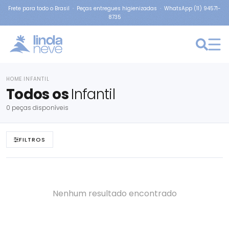
Frete para todo o Brasil · Peças entregues higienizadas · WhatsApp (11) 94571-
8735
HOME
INFANTIL
›
Todos os
Infantil
0 peças disponíveis
FILTROS
Nenhum resultado encontrado