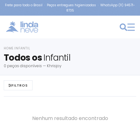
Frete para todo o Brasil · Peças entregues higienizadas · WhatsApp (11) 94571-
8735
HOME
INFANTIL
›
Todos os
Infantil
0 peças disponíveis — Khrisjoy
FILTROS
Nenhum resultado encontrado