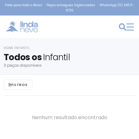
Frete para todo o Brasil · Peças entregues higienizadas · WhatsApp (11) 94571-
8735
HOME
INFANTIL
›
Todos os
Infantil
0 peças disponíveis
FILTROS
Nenhum resultado encontrado