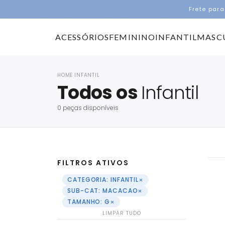
Frete para
ACESSÓRIOS
FEMININO
INFANTIL
MASC
HOME
INFANTIL
›
Todos os
Infantil
0 peças disponíveis
FILTROS ATIVOS
×
CATEGORIA: INFANTIL
×
SUB-CAT: MACACAO
×
TAMANHO: G
LIMPAR TUDO