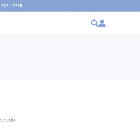
 94571-8735
ntrado