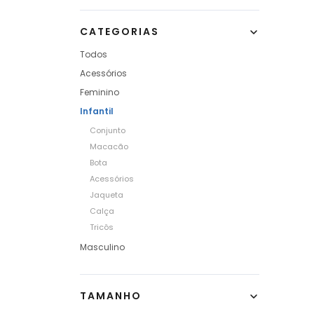
CATEGORIAS
Todos
Acessórios
Feminino
Infantil
Conjunto
Macacão
Bota
Acessórios
Jaqueta
Calça
Tricôs
Masculino
TAMANHO