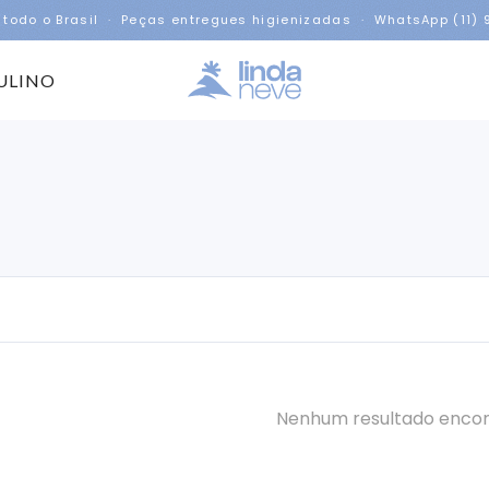
 todo o Brasil · Peças entregues higienizadas · WhatsApp (11)
ULINO
Nenhum resultado enco