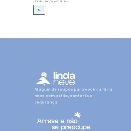
FEMININO/MASCULINO
G
Aluguel de roupas para você curtir a
neve com estilo, conforto e
segurança.