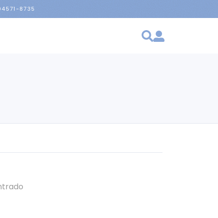
 94571-8735
ntrado