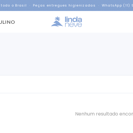
 todo o Brasil · Peças entregues higienizadas · WhatsApp (11)
ULINO
Nenhum resultado enco