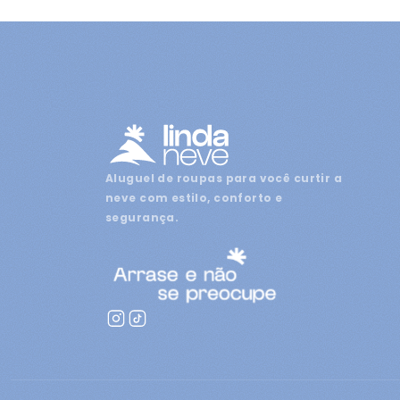
Aluguel de roupas para você curtir a
neve com estilo, conforto e
segurança.