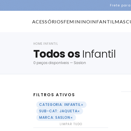
Frete para
ACESSÓRIOS
FEMININO
INFANTIL
MASC
HOME
INFANTIL
›
Todos os
Infantil
0 peças disponíveis — Saslon
FILTROS ATIVOS
×
CATEGORIA: INFANTIL
×
SUB-CAT: JAQUETA
×
MARCA: SASLON
LIMPAR TUDO