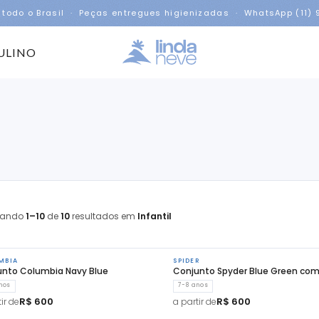
 todo o Brasil · Peças entregues higienizadas · WhatsApp (11)
ULINO
rando
1–10
de
10
resultados em
Infantil
MBIA
SPIDER
unto Columbia Navy Blue
Conjunto Spyder Blue Green com
nos
7-8 anos
R$ 600
R$ 600
ir de
a partir de