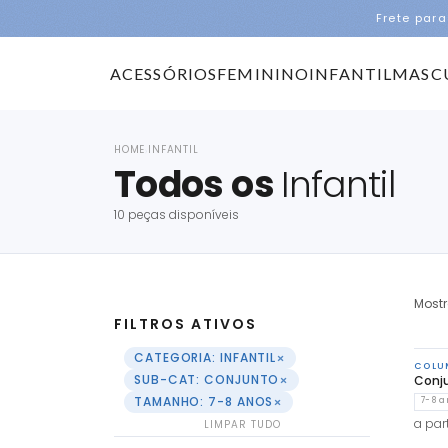
Frete para
ACESSÓRIOS
FEMININO
INFANTIL
MASC
HOME
INFANTIL
›
Todos os
Infantil
10 peças disponíveis
Most
FILTROS ATIVOS
×
CATEGORIA: INFANTIL
COLU
×
SUB-CAT: CONJUNTO
Conj
×
TAMANHO: 7-8 ANOS
7-8 a
a part
LIMPAR TUDO