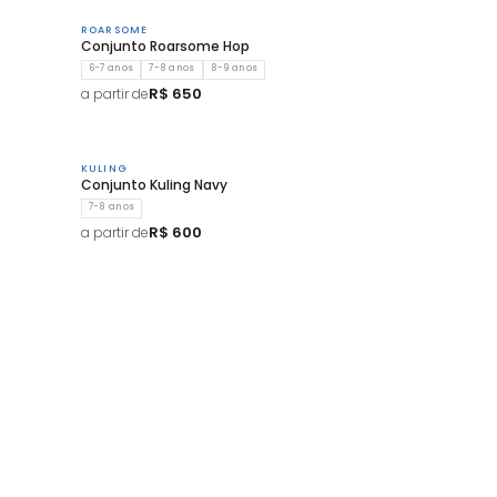
ROARSOME
Conjunto Roarsome Hop
6-7 anos
7-8 anos
8-9 anos
R$ 650
a partir de
KULING
Conjunto Kuling Navy
7-8 anos
R$ 600
a partir de