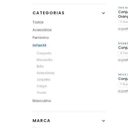
THE N
Conju
CATEGORIAS
Oran
Todos
7-8 a
a part
Acessórios
Feminino
ROAR
Infantil
Conj
Conjunto
6-7 a
Macacão
a part
Bota
Acessórios
DEUX 
Conju
Jaqueta
7-8 a
Calça
a part
Tricôs
Masculino
MARCA