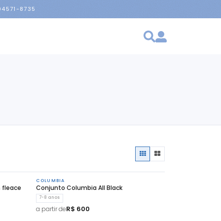
 94571-8735
COLUMBIA
 fleace
Conjunto Columbia All Black
7-8 anos
R$ 600
a partir de