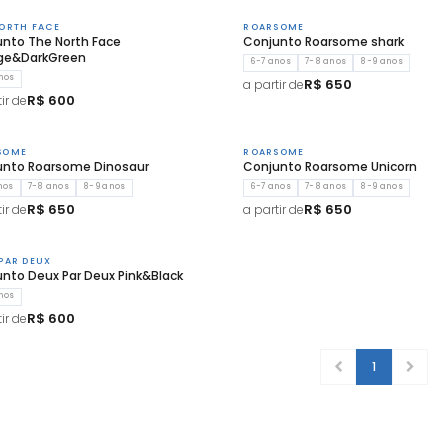
ORTH FACE
ROARSOME
nto The North Face
Conjunto Roarsome shark
ge&DarkGreen
6-7 anos
7-8 anos
8-9 anos
nos
R$ 650
a partir de
R$ 600
ir de
SOME
ROARSOME
unto Roarsome Dinosaur
Conjunto Roarsome Unicorn
nos
7-8 anos
8-9 anos
6-7 anos
7-8 anos
8-9 anos
R$ 650
R$ 650
ir de
a partir de
PAR DEUX
nto Deux Par Deux Pink&Black
nos
R$ 600
ir de
1