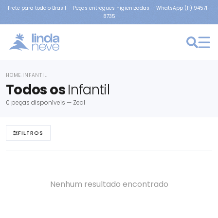
Frete para todo o Brasil · Peças entregues higienizadas · WhatsApp (11) 94571-
8735
HOME
INFANTIL
›
Todos os
Infantil
0 peças disponíveis — Zeal
FILTROS
Nenhum resultado encontrado