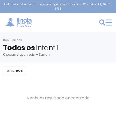
Frete para todo o Brasil · Peças entregues higienizadas · WhatsApp (11) 94571-
8735
HOME
INFANTIL
›
Todos os
Infantil
0 peças disponíveis — Saslon
FILTROS
Nenhum resultado encontrado