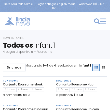
Frete para todo o Brasil · Peças entregues higienizadas · WhatsApp (11) 94571-
8735
HOME
INFANTIL
›
Todos os
Infantil
4 peças disponíveis — Roarsome
Mostrando
1–4
de
4
resultados em
Infantil
FILTROS
ROARSOME
ROARSOME
Conjunto Roarsome shark
Conjunto Roarsome Hop
6-7 anos
7-8 anos
8-9 anos
6-7 anos
7-8 anos
8-9 anos
R$ 650
R$ 650
a partir de
a partir de
ROARSOME
ROARSOME
Conjunto Roarsome Dinosaur
Conjunto Roarsome Unicorn