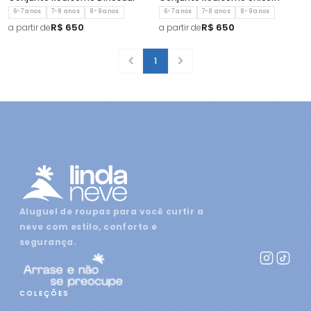
6-7 anos
7-8 anos
8-9 anos
6-7 anos
7-8 anos
8-9 anos
R$ 650
R$ 650
a partir de
a partir de
1
Aluguel de roupas para você curtir a
neve com estilo, conforto e
segurança.
COLEÇÕES