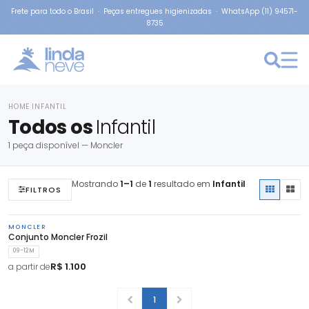
Frete para todo o Brasil · Peças entregues higienizadas · WhatsApp (11) 94571-
8735
HOME
INFANTIL
›
Todos os
Infantil
1 peça disponível — Moncler
Mostrando
1–1
de
1
resultado em
Infantil
FILTROS
MONCLER
Conjunto Moncler Frozil
09-12M
R$ 1.100
a partir de
1