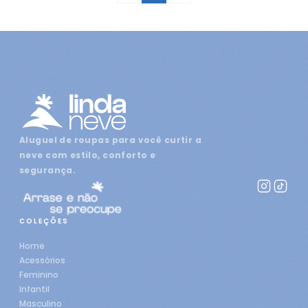
Aluguel de roupas para você curtir a
neve com estilo, conforto e
segurança.
COLEÇÕES
Home
Acessórios
Feminino
Infantil
Masculino