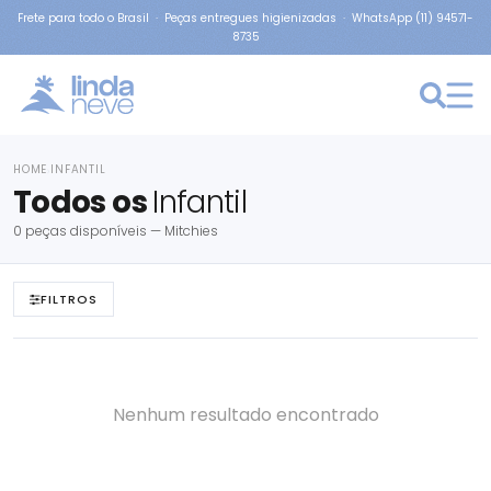
Frete para todo o Brasil · Peças entregues higienizadas · WhatsApp (11) 94571-
8735
HOME
INFANTIL
›
Todos os
Infantil
0 peças disponíveis — Mitchies
FILTROS
Nenhum resultado encontrado