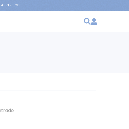
 94571-8735
ntrado