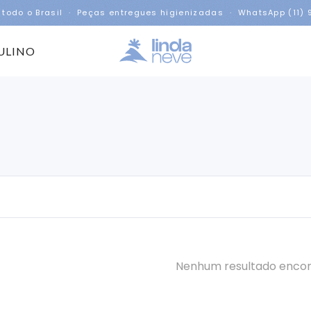
 todo o Brasil · Peças entregues higienizadas · WhatsApp (11)
ULINO
Nenhum resultado enco