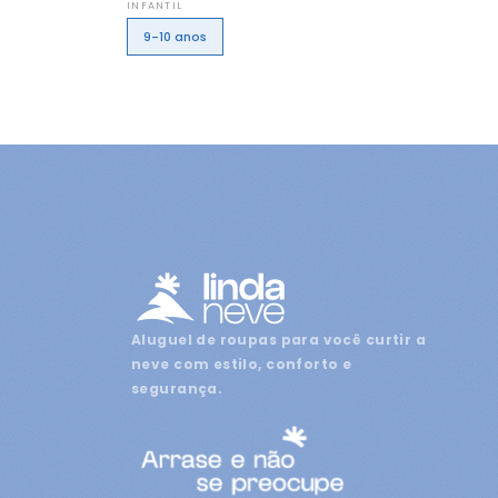
INFANTIL
9-10 anos
Aluguel de roupas para você curtir a
neve com estilo, conforto e
segurança.