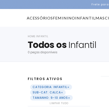
Frete para
ACESSÓRIOS
FEMININO
INFANTIL
MASC
HOME
INFANTIL
›
Todos os
Infantil
0 peças disponíveis
FILTROS ATIVOS
×
CATEGORIA: INFANTIL
×
SUB-CAT: CALCA
×
TAMANHO: 9-10 ANOS
LIMPAR TUDO