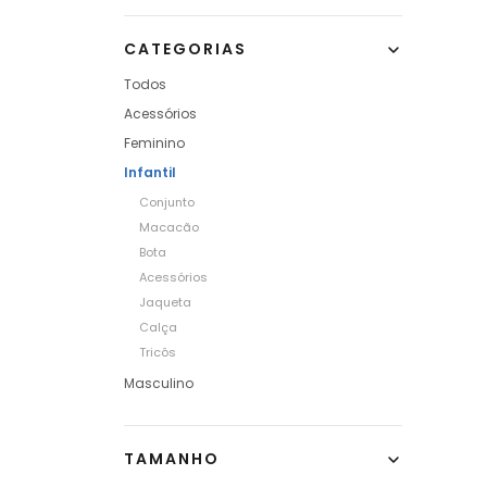
CATEGORIAS
Todos
Acessórios
Feminino
Infantil
Conjunto
Macacão
Bota
Acessórios
Jaqueta
Calça
Tricôs
Masculino
TAMANHO