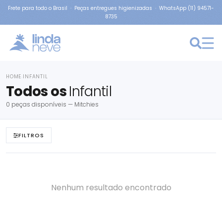
Frete para todo o Brasil · Peças entregues higienizadas · WhatsApp (11) 94571-
8735
HOME
INFANTIL
›
Todos os
Infantil
0 peças disponíveis — Mitchies
FILTROS
Nenhum resultado encontrado